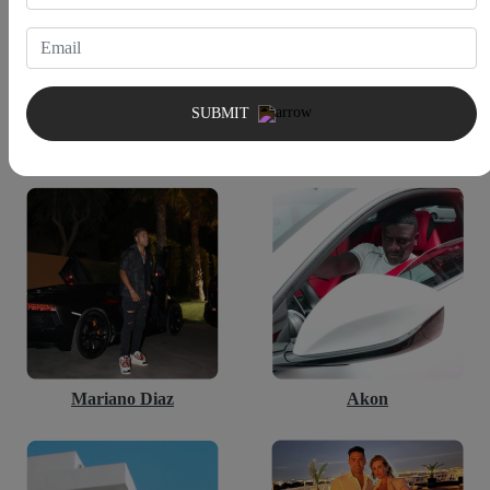
SUBMIT
Marc Gasol
Kamaru Usman
Mariano Diaz
Akon