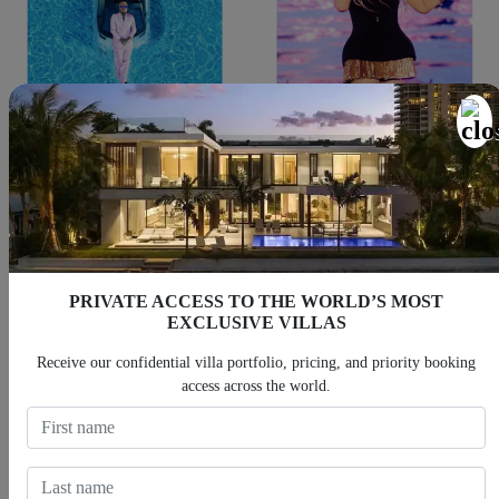
Chris Brown
Mariah Carey
PRIVATE ACCESS TO THE WORLD’S MOST
EXCLUSIVE VILLAS
Receive our confidential villa portfolio, pricing, and priority booking
access across the world.
Khaby Lame
Karol G