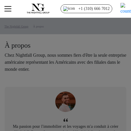
+1 (310) 666 7012
The Nightfall Group
À propos
À propos
Chez Nightfall Group, nous sommes fiers d'être la seule entreprise
américaine représentant les Américains avec des filiales dans le
monde entier.
Ma passion pour l'immobilier et les voyages m'a conduit à créer