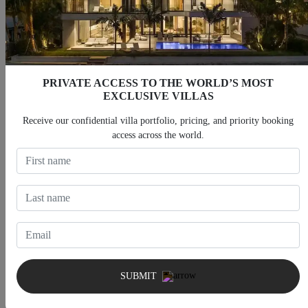
Locations de Villas en Bord de
Locations de Villas 5 Chambres et
Mer
Plus
PRIVATE ACCESS TO THE WORLD’S MOST
EXCLUSIVE VILLAS
Receive our confidential villa portfolio, pricing, and priority booking
access across the world.
Villas avec Piscine Chauffée
Villas avec Jacuzzi Privé
SUBMIT