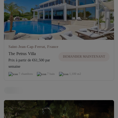
Saint-Jean-Cap-Ferrat, France
The Petrus Villa
DEMANDER MAINTENANT
Prix ​​à partir de €61,500 par
semaine
7 chambres
7 bain
1,100 m2
Villa hors marché
Débloquez l'accès à des propriétés exclusives
OUVRIR