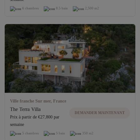
6 chambres
8.5 bain
2,500 m2
Ville franche Sur mer, France
The Terra Villa
DEMANDER MAINTENANT
Prix ​​à partir de €27,800 par
semaine
5 chambres
5 bain
350 m2