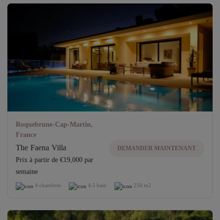
Roquebrune-Cap-Martin,
France
The Faena Villa
DEMANDER MAINTENANT
Prix ​​à partir de €19,000 par
semaine
4 chambres
4.5 bain
250 m2