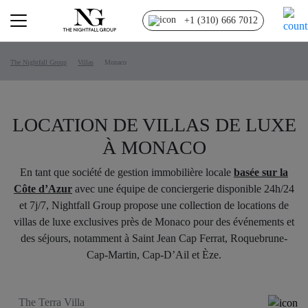
+1 (310) 666 7012
The Nightfall Group
Villas
Monaco
LOCATION DE VILLAS DE LUXE
À MONACO
En tant que société de gestion immobilière locale
basée sur la
Côte d’Azur
avec une équipe de conciergerie disponible 24h/24
et 7j/7, Nightfall Group propose une collection de locations de
villas de luxe exclusives près de Monaco pour des événements et
des séjours, notamment à Saint Jean Cap Ferrat, Roquebrune-
Cap-Martin, Cap-D’Ail et Èze.