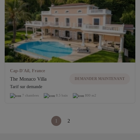
Cap-D'Ail, France
The Monaco Villa
DEMANDER MAINTENANT
Tarif sur demande
7 chambres
8.5 bain
800 m2
1
2
>