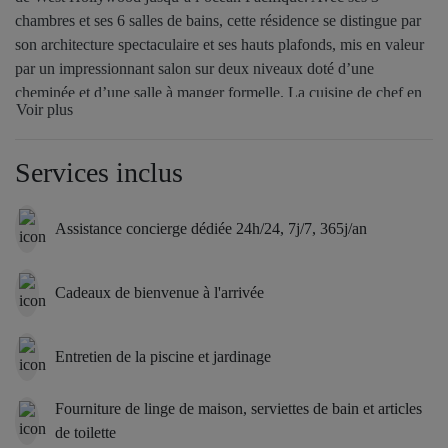
chambres et ses 6 salles de bains, cette résidence se distingue par
son architecture spectaculaire et ses hauts plafonds, mis en valeur
par un impressionnant salon sur deux niveaux doté d’une
cheminée et d’une salle à manger formelle. La cuisine de chef en
Voir plus
marbre est un véritable paradis culinaire, tandis que la suite
parentale occupe un étage entier pour une intimité absolue. Parmi
les équipements supplémentaires, on trouve un home cinéma, une
Services inclus
cave à vin et un bar pour des moments de divertissement sans
pareil. À l’extérieur, découvrez un havre de détente avec une
Assistance concierge dédiée 24h/24, 7j/7, 365j/an
piscine à débordement, un spa, un coin salon, un barbecue, un
billard et une salle de sport en plein air, qui viennent parachever
l’incarnation même du luxe californien.
Cadeaux de bienvenue à l'arrivée
Entretien de la piscine et jardinage
Fourniture de linge de maison, serviettes de bain et articles
de toilette