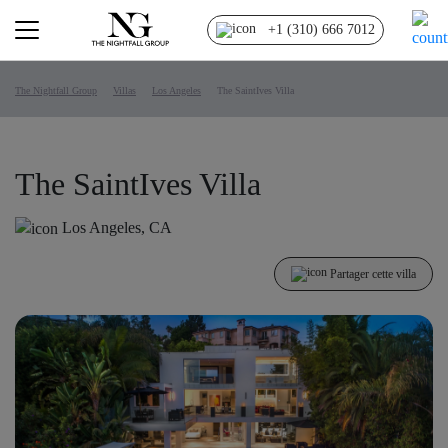
+1 (310) 666 7012
The Nightfall Group
Villas
Los Angeles
The SaintIves Villa
The SaintIves Villa
Los Angeles, CA
Partager cette villa