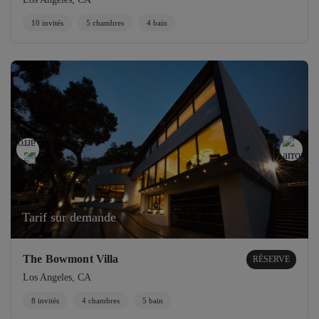
10 invités
5 chambres
4 bain
Tarif sur demande
The Bowmont Villa
RÉSERVE
Los Angeles, CA
8 invités
4 chambres
5 bain