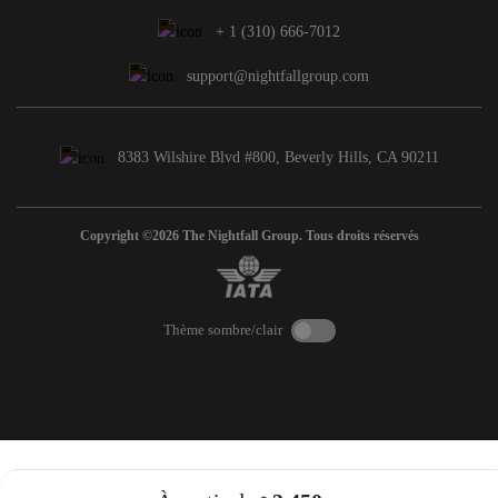
+ 1 (310) 666-7012
support@nightfallgroup.com
8383 Wilshire Blvd #800, Beverly Hills, CA 90211
Copyright ©2026 The Nightfall Group. Tous droits réservés
Thème sombre/clair