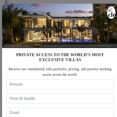
Vues sur la montagne
Vue sur l'océan
Espace repas extérieur
PRIVATE ACCESS TO THE WORLD’S MOST
EXCLUSIVE VILLAS
Salon extérieur
Receive our confidential villa portfolio, pricing, and priority booking
access across the world.
Piscine
Système de sécurité domestique
Système audio