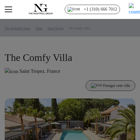
+1 (310) 666 7012
The Nightfall Group
Villas
Saint Tropez
The Comfy Villa
The Comfy Villa
Saint Tropez, France
Partager cette villa