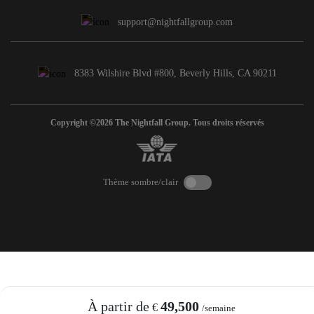
support@nightfallgroup.com
8383 Wilshire Blvd #800, Beverly Hills, CA 90211
Copyright ©2026 The Nightfall Group. Tous droits réservés
Thème sombre/clair
À partir de
49,500
€
/semaine