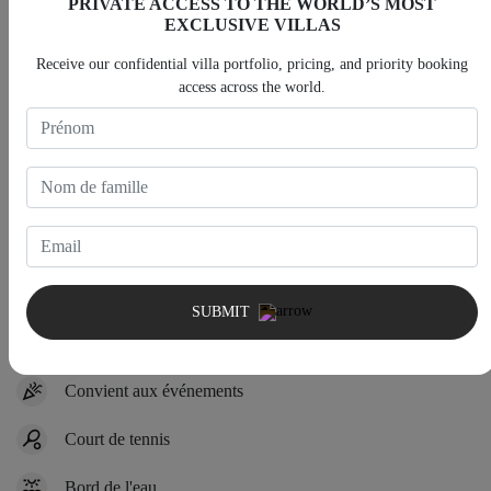
PRIVATE ACCESS TO THE WORLD’S MOST
EXCLUSIVE VILLAS
Salon extérieur
Receive our confidential villa portfolio, pricing, and priority booking
access across the world.
Piscine
Parking privé
Système de sécurité domestique
SUBMIT
Système audio
Convient aux événements
Court de tennis
Bord de l'eau