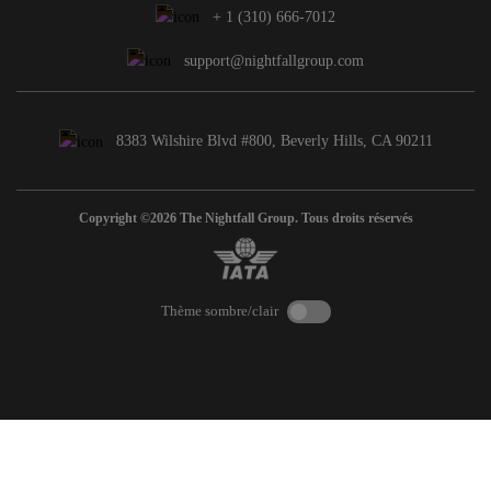
+ 1 (310) 666-7012
support@nightfallgroup.com
8383 Wilshire Blvd #800, Beverly Hills, CA 90211
Copyright ©2026 The Nightfall Group. Tous droits réservés
Thème sombre/clair