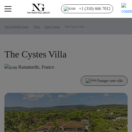
+1 (310) 666 7012
The Nightfall Group
Villas
Saint Tropez
The Cystes Villa
The Cystes Villa
Ramatuelle, France
Partager cette villa