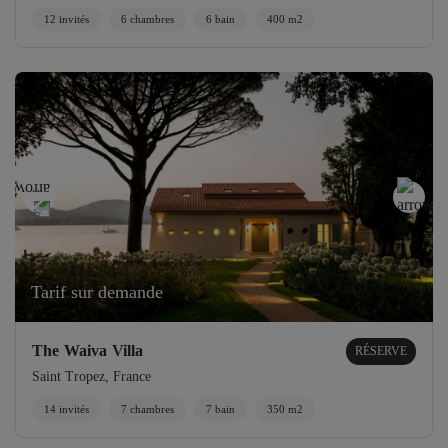
12 invités
6 chambres
6 bain
400 m2
Tarif sur demande
The Waiva Villa
RÉSERVE
Saint Tropez, France
14 invités
7 chambres
7 bain
350 m2