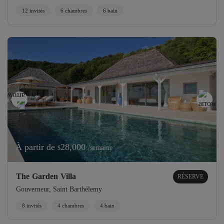
12 invités
6 chambres
6 bain
À partir de
28,000
/semaine
$
The Garden Villa
RÉSERVE
Gouverneur, Saint Barthélemy
8 invités
4 chambres
4 bain