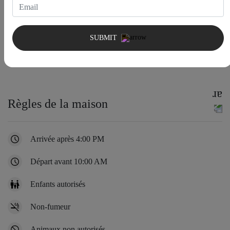
SUBMIT
Règles de la maison
Arrivée après 4:00 PM
Départ avant 10:00 AM
Enfants autorisés
Non-fumeur
Animaux non autorisés