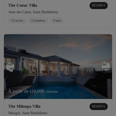
The Coeur Villa
RÉSERVE
Anse des Cayes, Saint Barthélemy
12 invités
6 chambres
6 bain
À partir de
10,000
/semaine
$
The Milonga Villa
RÉSERVE
Marigot, Saint Barthélemy