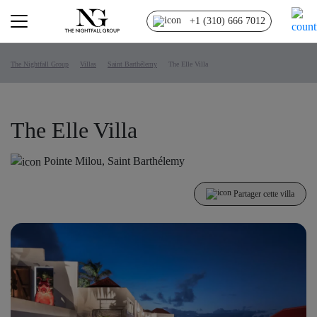
+1 (310) 666 7012
The Nightfall Group
Villas
Saint Barthélemy
The Elle Villa
The Elle Villa
Pointe Milou, Saint Barthélemy
Partager cette villa