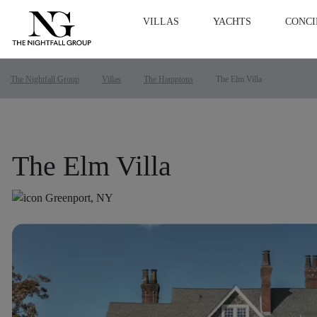
VILLAS
YACHTS
CONCI
The Nightfall Group
Villas
The Hamptons
The Elm Villa
The Elm Villa
Greenport, NY