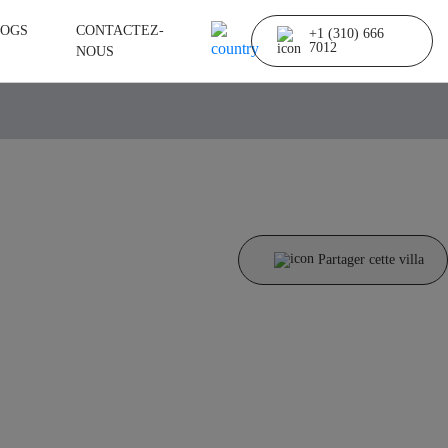
OGS
CONTACTEZ-
+1 (310) 666
7012
NOUS
Partager cette villa