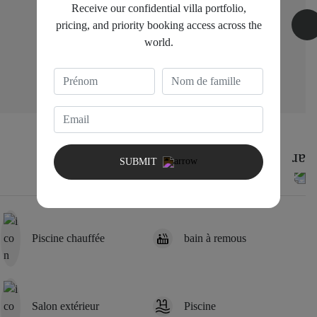
Receive our confidential villa portfolio,
pricing, and priority booking access across the
world.
Bedroom 3
1 King Bed
SUBMIT
Piscine chauffée
bain à remous
Salon extérieur
Piscine