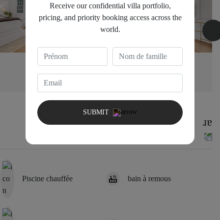
Receive our confidential villa portfolio,
pricing, and priority booking access across the
world.
Bedroom 3
1 Queen Bed
SUBMIT
Piscine chauffée
bain à remous