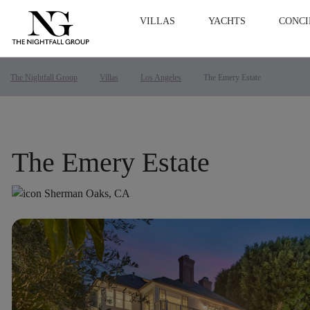
VILLAS
YACHTS
CONCI
The Nightfall Group
Villas
Los Angeles
The Emery Estate
The Emery Estate
Sherman Oaks, CA