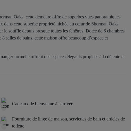
Sherman Oaks, cette demeure offre de superbes vues panoramiques
eux dans cette superbe propriété nichée au cœur de Sherman Oaks.
 le souffle depuis presque toutes les fenêtres. Dotée de 6 chambres
e 8 salles de bains, cette maison offre beaucoup d’espace et
 manger formelle offrent des espaces élégants propices à la détente et
agers en acier inoxydable flambant neufs, notamment une cuisinière
 grand îlot, parfait pour les passionnés de cuisine. Le rez-de-
mis et famille. La luxueuse suite parentale à l’étage comprend un
 avec douche séparée, baignoire et double vasque. Le rez-de-chaussée
uvrant sur le jardin privé. Les équipements extérieurs comprennent un
e étincelante, un barbecue intégré et un système de caméras de
Cadeaux de bienvenue à l'arrivée
égance et confort, ce qui en fait la maison idéale pour une vie
Fourniture de linge de maison, serviettes de bain et articles de
toilette