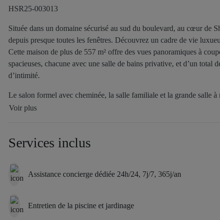
HSR25-003013
Située dans un domaine sécurisé au sud du boulevard, au cœur de 
depuis presque toutes les fenêtres. Découvrez un cadre de vie luxu
Cette maison de plus de 557 m² offre des vues panoramiques à couper
spacieuses, chacune avec une salle de bains privative, et d’un total d
d’intimité.
Le salon formel avec cheminée, la salle familiale et la grande salle à
aux réunions. La cuisine de chef est équipée d’appareils électromén
Voir plus
Wolf à 8 brûleurs, un réfrigérateur Sub-Zero à portes françaises et un
chaussée comprend un home cinéma sur mesure, idéal pour recevoir a
Services inclus
grand dressing, un balcon extérieur et une salle de bains principale
dispose d’une spacieuse salle de loisirs avec des portes-fenêtres s’o
terrain de sport récemment aménagé, une cour privée avec une piscin
Assistance concierge dédiée 24h/24, 7j/7, 365j/an
sécurité pour plus de tranquillité d’esprit.
Cette propriété, à laquelle on accède par une allée circulaire, allie él
Entretien de la piscine et jardinage
luxueuse et pour recevoir.