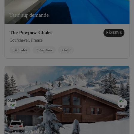
Tarif sur demande
The Powpow Chalet
RÉSERVE
Courchevel, France
14 invités
7 chambres
7 bain
Tarif sur demande