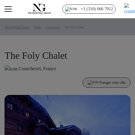
+1 (310) 666 7012
The Nightfall Group
Villas
Courchevel
The Foly Chalet
The Foly Chalet
Courchevel, France
Partager cette villa