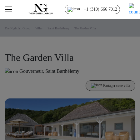
+1 (310) 666 7012
The Nightfall Group
Villas
Saint Barthélemy
The Garden Villa
The Garden Villa
Gouverneur, Saint Barthélemy
Partager cette villa