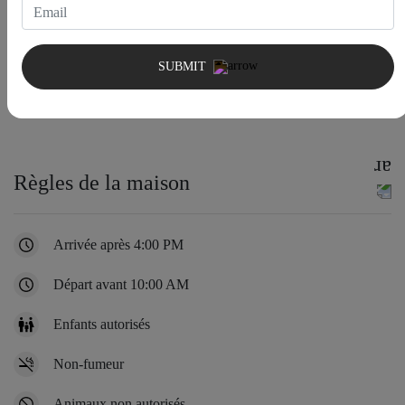
SUBMIT
Règles de la maison
Arrivée après 4:00 PM
Départ avant 10:00 AM
Enfants autorisés
Non-fumeur
Animaux non autorisés