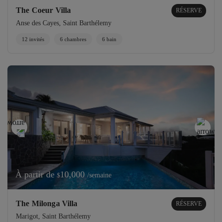
The Coeur Villa
RÉSERVE
Anse des Cayes, Saint Barthélemy
12 invités
6 chambres
6 bain
À partir de
10,000
/semaine
$
The Milonga Villa
RÉSERVE
Marigot, Saint Barthélemy