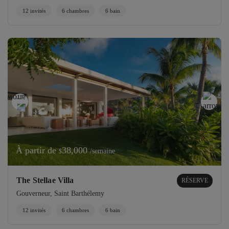
12 invités
6 chambres
6 bain
À partir de
38,000
/semaine
$
The Stellae Villa
RÉSERVE
Gouverneur, Saint Barthélemy
12 invités
6 chambres
6 bain