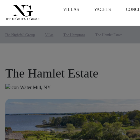
VILLAS
YACHTS
CONCI
The Nightfall Group
Villas
The Hamptons
The Hamlet Estate
The Hamlet Estate
Water Mill, NY