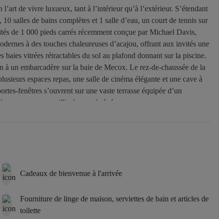
l’art de vivre luxueux, tant à l’intérieur qu’à l’extérieur. S’étendant
10 salles de bains complètes et 1 salle d’eau, un court de tennis sur
nvités de 1 000 pieds carrés récemment conçue par Michael Davis,
odernes à des touches chaleureuses d’acajou, offrant aux invités une
baies vitrées rétractables du sol au plafond donnant sur la piscine.
rdin à un embarcadère sur la baie de Mecox. Le rez-de-chaussée de la
lusieurs espaces repas, une salle de cinéma élégante et une cave à
 portes-fenêtres s’ouvrent sur une vaste terrasse équipée d’un
d’espace pour accueillir de grands événements.
e surdimensionnée et un cadre serein. Cinq autres chambres avec salle
iveau complètent l’étage supérieur. Parmi les équipements
vec un salon, une cabane flottante dans la piscine à débordement et un
arquets en chêne blanc, des plans de travail en marbre de Carrare, le
garantissent qu’aucun détail n’a été négligé. Avec ses deux entrées
Cadeaux de bienvenue à l'arrivée
es boutiques et les restaurants des Hamptons, ce domaine est une oasis
Fourniture de linge de maison, serviettes de bain et articles de
toilette