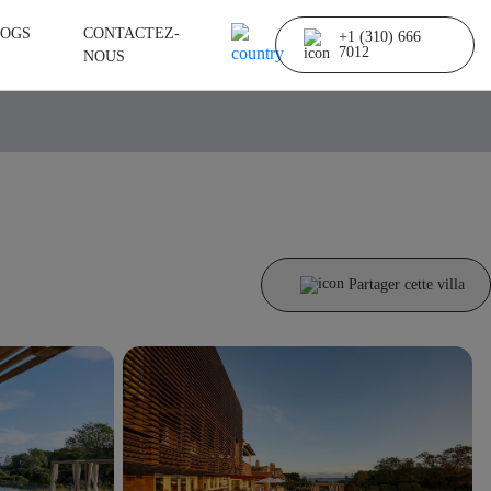
OGS
CONTACTEZ-
+1 (310) 666
7012
NOUS
Partager cette villa