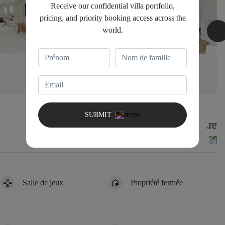
Receive our confidential villa portfolio,
pricing, and priority booking access across the
world.
Bedroom 3
1 King Bed
SUBMIT
Salle de jeux
Propriété fermée