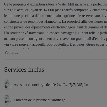
Cette propriété d’exception située à Water Mill incarne à la perfection 
sur 1,96 acre, ce joyau de 14 000 pieds carrés comprend 7 chambres, 
le toit, une piscine à débordement, ainsi qu’une aile réservée aux i
constructeur de renom des Hamptons. La propriété allie des lignes m
entrée privée, des équipements électroménagers haut de gamme et des 
Un sentier privé traversant un espace paysager luxuriant relie le ja
maison présente un agencement ouvert avec un grand hall d’entrée, p
vin vitrée pouvant accueillir 500 bouteilles. Des baies vitrées et des
barbecue intégré, de deux foyers extérieurs et offrant suffisamment 
Voir plus
À l’étage, la suite parentale offre une vue panoramique, une terrass
de bains privative, une terrasse ombragée et un salon au deuxième n
Services inclus
remarquables de la propriété figurent un court de tennis sur le toit a
garage pour trois voitures. Des finitions sur mesure, telles que des p
chauffage au sol dans les salles de bains et des plafonds à caissons, 
Assistance concierge dédiée 24h/24, 7j/7, 365j/an
sécurisées, ses haies bien établies et sa proximité avec les plages, l
privée offrant des vues à couper le souffle et un luxe inégalé.
Entretien de la piscine et jardinage