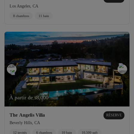
Los Angeles, CA
8 chambres
11 bain
À partir de
8,000
/nuit
$
The Angelis Villa
RÉSERVE
Beverly Hills, CA
12 invités
6 chambres
10 bain
10,500 sqft