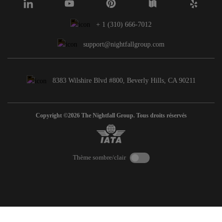
+ 1 (310) 666-7012
support@nightfallgroup.com
8383 Wilshire Blvd #800, Beverly Hills, CA 90211
Copyright ©2026 The Nightfall Group. Tous droits réservés
Thème sombre/clair