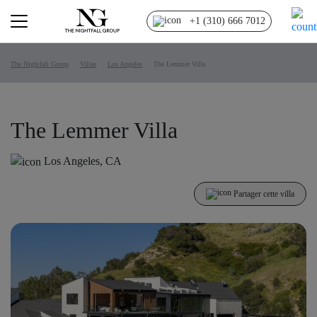
+1 (310) 666 7012
The Nightfall Group
Villas
Los Angeles
The Lemmer Villa
The Lemmer Villa
Los Angeles, CA
Partager cette villa