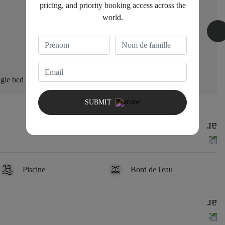
pricing, and priority booking access across the
world.
Bedroom 3
gle bed
1 King bed
SUBMIT
Piscine
Bord de l'eau