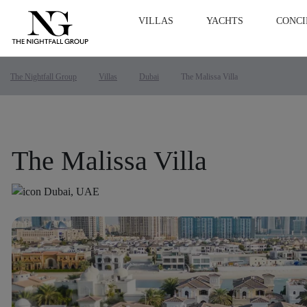
VILLAS
YACHTS
CONCI
The Nightfall Group
Villas
Dubai
The Malissa Villa
The Malissa Villa
Dubai, UAE