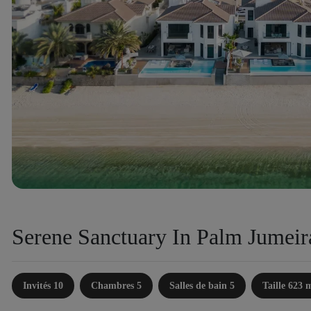
Serene Sanctuary In Palm Jumeir
Invités 10
Chambres 5
Salles de bain 5
Taille 623 