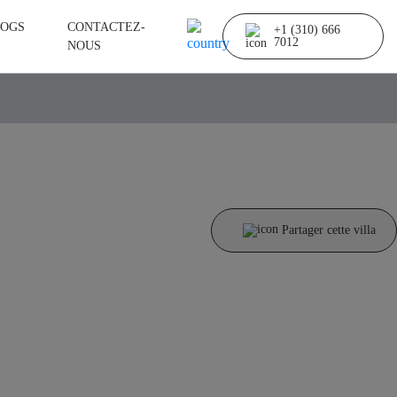
OGS
CONTACTEZ-
+1 (310) 666
7012
NOUS
Partager cette villa