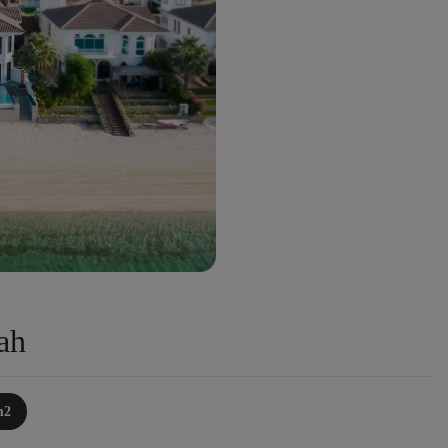
ah
m2