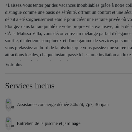
<Laissez-vous tenter par des vacances inoubliables grâce à notre coll
distingue comme une oasis de sérénité, offrant un confort et une séc
détail a été soigneusement étudié pour créer une retraite privée où v
Plongez dans la tranquillité de votre propre villa exclusive, où la dét
<À la Malissa Villa, vous découvrirez un mélange parfait d'élégance
souffle, d'intérieurs somptueux et d'une gamme de services personn
vous prélassiez au bord de la piscine, que vous passiez une soirée tra
attractions locales, chaque instant passé ici est une invitation au lux
resteront gravés dans votre mémoire.
Voir plus
Malissa Villabe est le lieu idéal pour passer des vacances inoubliable
Services inclus
Assistance concierge dédiée 24h/24, 7j/7, 365j/an
Entretien de la piscine et jardinage