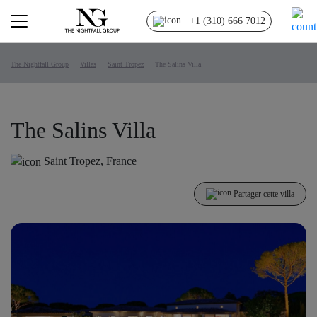
+1 (310) 666 7012
The Nightfall Group
Villas
Saint Tropez
The Salins Villa
The Salins Villa
Saint Tropez, France
Partager cette villa