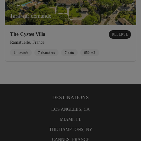
Tarif sur demande
The Cystes Villa
RÉSERVE
Ramatuelle, France
14 invités
7 chambres
7 bain
650 m2
DESTINATIONS
LOS ANGELES, CA
MIAMI, FL
THE HAMPTONS, NY
CANNES, FRANCE