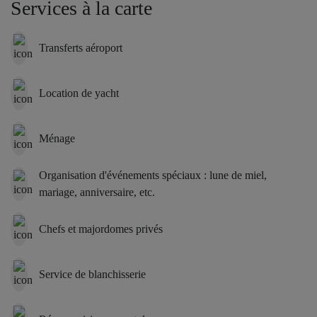
Services à la carte
qui lui est propre, créant ainsi un cocon intime pour chaque hôte.
La technologie au service du confort
Transferts aéroport
La Villa Salins allie l’élégance d’antan au confort moderne : une
cuisine entièrement équipée avec 4 fours Gagneau et une cave à
Location de yacht
vin réfrigérée, un garage de 70 m², un sous-sol de 150 m² baigné
de lumière naturelle comprenant un home cinéma, un sauna, une
Ménage
buanderie et une salle de sport, ainsi qu’une domotique de pointe
comprenant un système d’alarme, des volets roulants automatiques
et une chaîne hi-fi Sonos dans toute la propriété.
Organisation d'événements spéciaux : lune de miel,
mariage, anniversaire, etc.
Un rêve éveillé la nuit
Chefs et majordomes privés
À la tombée de la nuit, la Villa Salins se transforme en un
sanctuaire baigné d’une lumière chaleureuse. Des allées éclairées,
des pins centenaires mis en valeur par un éclairage par le bas et
Service de blanchisserie
une piscine scintillante créent une atmosphère de magie sereine —
le cadre idéal pour des soirées sous les étoiles ou une retraite
paisible et intime.