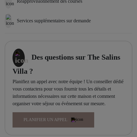
Réapprovisionnement des courses
Une adresse sans pareille
Services supplémentaires sur demande
Alliant à merveille grandeur, intimité et proximité à la fois du
centre-ville de Saint-Tropez et de la plage des Salins, la Villa
Salins offre une expérience de vie inégalée — un véritable éden
où espace, luxe et sérénité se marient en parfaite harmonie.
Des questions sur The Salins
Villa ?
Planifiez un appel avec notre équipe ! Un conseiller dédié
vous contactera pour vous fournir tous les détails et
informations nécessaires sur cette maison et comment
organiser votre séjour ou événement sur mesure.
PLANIFIER UN APPEL