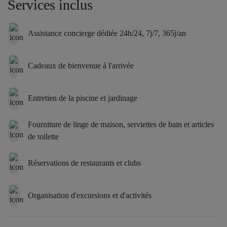
Services inclus
hi-fi, douche et WC). Quarante baies vitrées coulissantes
s’intègrent parfaitement aux murs, effaçant la frontière entre
Assistance concierge dédiée 24h/24, 7j/7, 365j/an
l’intérieur et l’extérieur et offrant aux hôtes une véritable
immersion dans la campagne tropézienne paisible.
Cadeaux de bienvenue à l'arrivée
Deux ailes spacieuses, des plafonds de six mètres de hauteur
Conçue pour accueillir de nombreux invités, la Villa Salins
Entretien de la piscine et jardinage
s’articule autour d’un vaste salon de 133 m² avec une hauteur sous
plafond de 6 mètres, reliant deux immenses ailes qui abritent cinq
suites réparties en deux zones parfaitement indépendantes —
Fourniture de linge de maison, serviettes de bain et articles
l’idéal pour les familles ou les groupes recherchant à la fois
de toilette
convivialité et intimité.
Réservations de restaurants et clubs
Cinq suites luxueuses
Chacune des cinq suites indépendantes dispose de sa propre salle
Organisation d'excursions et d'activités
de bains et de son dressing privés, et offre une superficie comprise
entre 26 et 55 m². Un mobilier d’exception et une décoration
soigneusement choisie confèrent à chaque suite une atmosphère