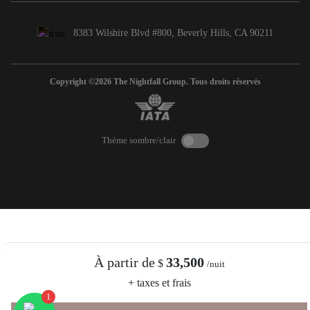
8383 Wilshire Blvd #800, Beverly Hills, CA 90211
Copyright ©2026 The Nightfall Group. Tous droits réservés
Thème sombre/clair
À partir de
33,500
$
/nuit
+ taxes et frais
1