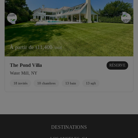
À partir de
11,400
/nuit
$
The Pond Villa
RÉSERVE
Water Mill, NY
18 invités
10 chambres
13 bain
13 sqft
DESTINATIONS