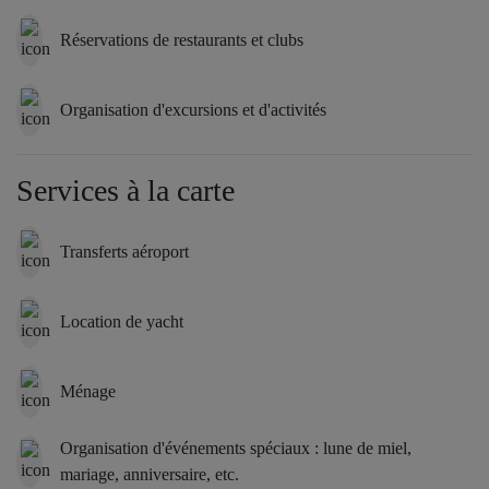
extérieur exceptionnelle. À l’intérieur, une suite parentale de 1 200
sq. ft. comprend des salles de bains luxueuses pour lui et pour elle,
Réservations de restaurants et clubs
ainsi qu’un coin salon attenant. Le deuxième étage comprend une
cuisine ouverte avec coin repas et îlot central, une salle à manger
et une impressionnante terrasse extérieure de 1 200 sq. ft. équipée
Organisation d'excursions et d'activités
d’une cuisine et de deux foyers extérieurs. La propriété dispose
également d’une terrasse sur le toit de 2 900 pieds carrés,
Services à la carte
agrémentée de deux pergolas, de foyers, d’un jacuzzi et d’un bar
extérieur. Le niveau inférieur comprend un garage pouvant
accueillir quatre voitures, faisant de cette propriété le summum du
Transferts aéroport
luxe dans les Hamptons.
Location de yacht
Ménage
Organisation d'événements spéciaux : lune de miel,
mariage, anniversaire, etc.