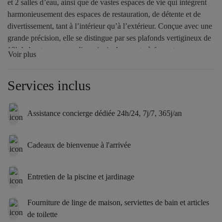
et 2 salles d’eau, ainsi que de vastes espaces de vie qui intègrent
harmonieusement des espaces de restauration, de détente et de
divertissement, tant à l’intérieur qu’à l’extérieur. Conçue avec une
grande précision, elle se distingue par ses plafonds vertigineux de
12′ de hauteur, un escalier principal en porte-à-faux et un
Voir plus
ascenseur. Les matériaux les plus raffinés, notamment un parquet
en chêne à larges lames sur mesure, des murs en plâtre vénitien
Services inclus
poli et des salles de bains en marbre « silver driftwood », font de
cette demeure une expérience de vie inégalée. La demeure est
également équipée d’appareils de réfrigération Sub-Zero,
Assistance concierge dédiée 24h/24, 7j/7, 365j/an
d’appareils de cuisine Wolf et de barbecues d’extérieur Rockwell
by Caliber. Chaque détail a été soigneusement pensé, et la
demeure dispose d’un personnel complet.
Cadeaux de bienvenue à l'arrivée
Ce vaste domaine offre une vue panoramique à couper le souffle
sur l’océan, visible depuis de nombreuses pièces et espaces
Entretien de la piscine et jardinage
extérieurs. Une terrasse de 3 450 sq. ft., agrémentée d’une piscine
chauffée de 18′ x 50′, d’un spa indépendant, d’un pavillon de vie
Fourniture de linge de maison, serviettes de bain et articles
en plein air et d’un pool house, offre une expérience de vie en
de toilette