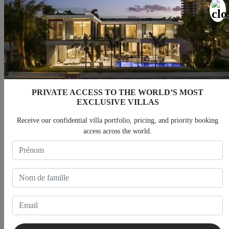
Piscine
Accès privé à la plage
PRIVATE ACCESS TO THE WORLD’S MOST
EXCLUSIVE VILLAS
Parking privé
Receive our confidential villa portfolio, pricing, and priority booking
access across the world.
Système de sécurité domestique
Système audio
Bord de l'eau
Carte