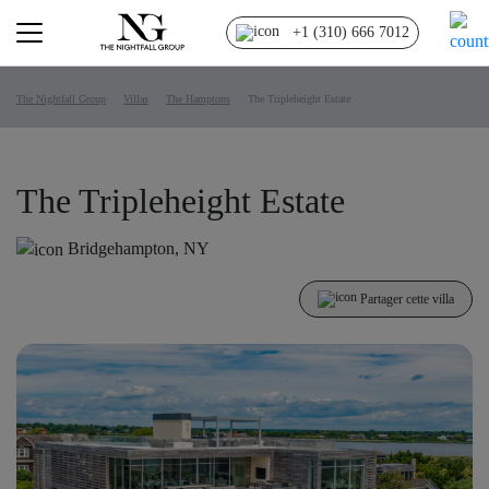
+1 (310) 666 7012
The Nightfall Group
Villas
The Hamptons
The Tripleheight Estate
The Tripleheight Estate
Bridgehampton, NY
Partager cette villa