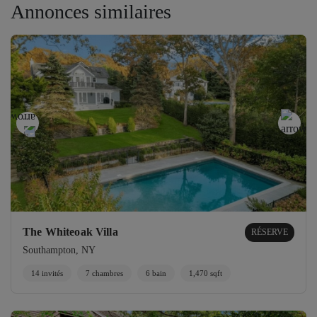
Annonces similaires
The Whiteoak Villa
RÉSERVE
Southampton, NY
14 invités
7 chambres
6 bain
1,470 sqft