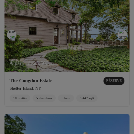
À partir de
5,500
/nuit
$
The Congdon Estate
RÉSERVE
Shelter Island, NY
10 invités
5 chambres
5 bain
5,447 sqft